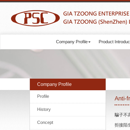
Company Profile
Product Introduc
Company Profile
Profile
Anti-
History
騙子不
Concept
拒接陌