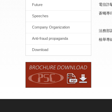
電信詐
Future
蒼蠅專
Speeches
Company Organization
法務部
Anti-fraud propaganda
檢舉專線：
Download