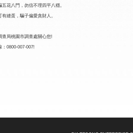
騙五花八門，勿信不理四平八穩。
叮有縫蛋，騙子偏愛貪財人。
調查局桃園市調查處關心您!
0800-007-007!