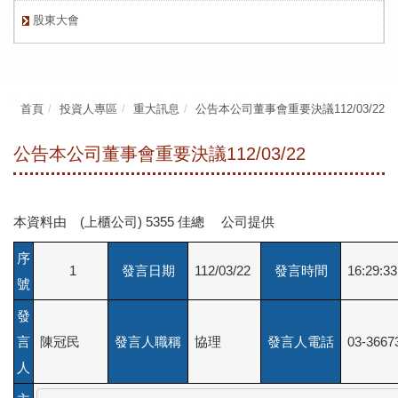
股東大會
首頁
投資人專區
重大訊息
公告本公司董事會重要決議112/03/22
公告本公司董事會重要決議112/03/22
本資料由 (上櫃公司) 5355 佳總 公司提供
序
1
發言日期
112/03/22
發言時間
16:29:33
號
發
言
陳冠民
發言人職稱
協理
發言人電話
03-3667
人