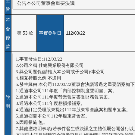
主
 公告本公司董事會重要決議
旨
符
合
第 53 款
事實發生日
112/03/22
條
款
1.事實發生日:112/03/22

2.公司名稱:佳總興業股份有限公司

3.與公司關係(請輸入本公司或子公司):本公司

4.相互持股比例:不適用

5.發生緣由:本公司112/03/22董事會決議通過之重要議案如下:
1.通過本公司111年度「內部控制制度聲明書」案。

2.通過本公司111年度營業報告書暨財務報表案。

說
3.通過本公司111年度虧損撥補案。

明
4.通過訂定受理股東提出112年股東常會議案相關事宜案。

5.通過召開本公司112年股東常會案。

6.因應措施:無。

7.其他應敘明事項(若事件發生或決議之主體係屬公開發行以
本則重大訊息同時符合證券交易法施行細則第7條第9款所定
