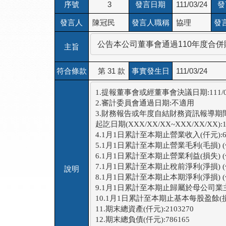
序號
3
發言日期
111/03/24
發
發言人
陳冠民
發言人職稱
協理
發
 公告本公司董事會通過110年度合
主旨
符合條款
第 31 款
事實發生日
111/03/24
1.提報董事會或經董事會決議日期:111/03/
2.審計委員會通過日期:不適用

3.財務報告或年度自結財務資訊報導期間
起訖日期(XXX/XX/XX~XXX/XX/XX):110/
4.1月1日累計至本期止營業收入(仟元):665
5.1月1日累計至本期止營業毛利(毛損) (仟元)
6.1月1日累計至本期止營業利益(損失) (仟元)
7.1月1日累計至本期止稅前淨利(淨損) (仟元)
說明
8.1月1日累計至本期止本期淨利(淨損) (仟元)
9.1月1日累計至本期止歸屬於母公司業主淨利(損
10.1月1日累計至本期止基本每股盈餘(損失) (
11.期末總資產(仟元):2103270

12.期末總負債(仟元):786165
