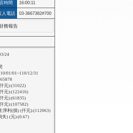
言時間
16:00:11
言人電話
03-3667382#700
併財務報告
24



01/01~110/12/31

878

:(31022)

:(122416)

:(61835)

:(107582)

) (仟元):(112063)

元):(0.67)
