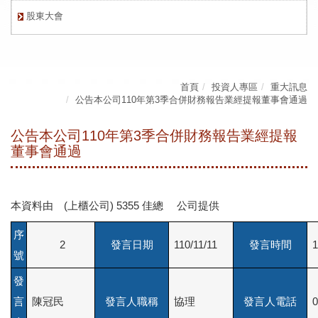
股東大會
首頁
投資人專區
重大訊息
公告本公司110年第3季合併財務報告業經提報董事會通過
公告本公司110年第3季合併財務報告業經提報
董事會通過
本資料由 (上櫃公司) 5355 佳總 公司提供
序
2
發言日期
110/11/11
發言時間
1
號
發
言
陳冠民
發言人職稱
協理
發言人電話
0