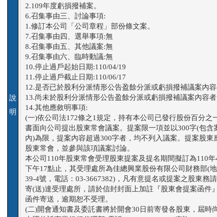
2.109年度虧損撥補案。

6.召集事由三、討論事項:

1.修訂本公司「公司章程」部份條文案。

7.召集事由四、選舉事項:無

8.召集事由五、其他議案:無

9.召集事由六、臨時動議:無

10.停止過戶起始日期:110/04/19

11.停止過戶截止日期:110/06/17

12.是否已於股利分派情形公告盈餘分派或虧損撥補議案內容(是/
13.尚未於股利分派情形公告盈餘分派或虧損撥補議案內容者
說
14.其他應敘明事項:

明
(一)依公司法172條之1規定，持有本公司已發行股份百分之
書面向公司提出股東常會議案。提案限一項並以300字(包含
內)為限，提案內容超過300字者，均不列入議案。提案股東
股東常會，並參與該項議案討論。

本公司110年股東常會受理股東提案及提名期間擬訂為110年4月0
下午17點止，其受理處所為佳總興業股份有限公司財務部(地
39-4號，電話：03-3667382)，凡有意提名或提案之股東務請1
寄(送)達受理處所，請於信封封面上加註『股東會提案函件』
函件寄送，逾期恕不受理。

(二)開會通知書及委託書將於開會30日前寄發各股東，屆時