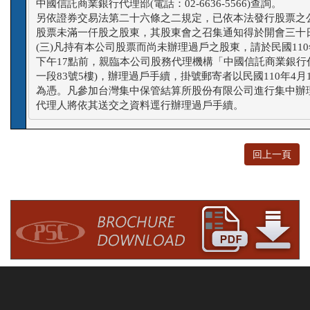
中國信託商業銀行代理部(電話：02-6636-5566)查詢。

另依證券交易法第二十六條之二規定，已依本法發行股票之公
股票未滿一仟股之股東，其股東會之召集通知得於開會三十日
(三)凡持有本公司股票而尚未辦理過戶之股東，請於民國110年4
下午17點前，親臨本公司股務代理機構「中國信託商業銀行代
一段83號5樓)，辦理過戶手續，掛號郵寄者以民國110年4月1
為憑。凡參加台灣集中保管結算所股份有限公司進行集中辦理
代理人將依其送交之資料逕行辦理過戶手續。
回上一頁