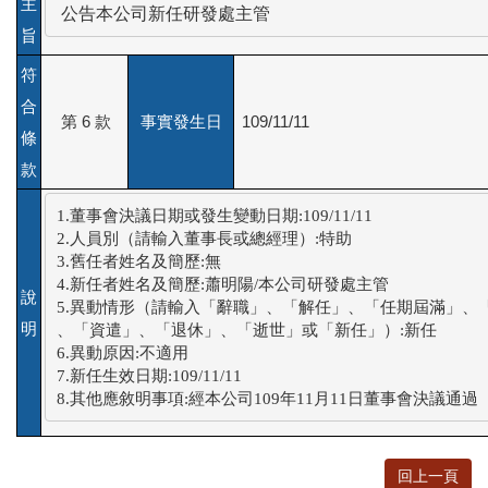
主
 公告本公司新任研發處主管
旨
符
合
第 6 款
事實發生日
109/11/11
條
款
1.董事會決議日期或發生變動日期:109/11/11

2.人員別（請輸入董事長或總經理）:特助

3.舊任者姓名及簡歷:無

4.新任者姓名及簡歷:蕭明陽/本公司研發處主管

說
5.異動情形（請輸入「辭職」、「解任」、「任期屆滿」、「
明
、「資遣」、「退休」、「逝世」或「新任」）:新任

6.異動原因:不適用

7.新任生效日期:109/11/11

8.其他應敘明事項:經本公司109年11月11日董事會決議通過
回上一頁