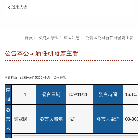
股東大會
首頁
投資人專區
重大訊息
公告本公司新任研發處主管
公告本公司新任研發處主管
本資料由 (上櫃公司) 5355 佳總 公司提供
序
4
發言日期
109/11/11
發言時間
16:10:
號
發
言
陳冠民
發言人職稱
協理
發言人電話
03-36
人