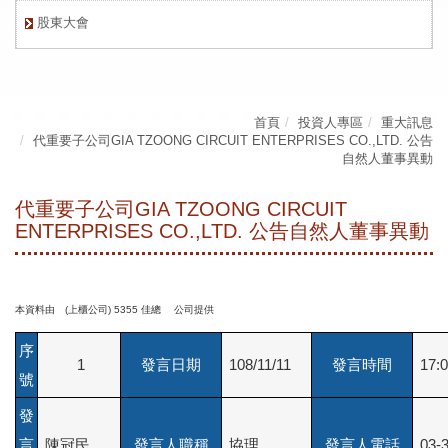
股東大會
首頁
投資人專區
重大訊息
代重要子公司GIA TZOONG CIRCUIT ENTERPRISES CO.,LTD. 公告
自然人董事異動
代重要子公司GIA TZOONG CIRCUIT
ENTERPRISES CO.,LTD. 公告自然人董事異動
本資料由 (上櫃公司) 5355 佳總 公司提供
序
1
發言日期
108/11/11
發言時間
17:0
號
發
言
陳冠民
發言人職稱
協理
發言人電話
03-