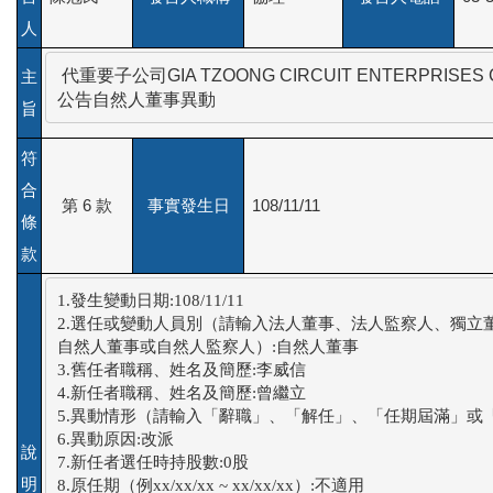
人
 代重要子公司GIA TZOONG CIRCUIT ENTERPRISES CO
主
公告自然人董事異動
旨
符
合
第 6 款
事實發生日
108/11/11
條
款
1.發生變動日期:108/11/11

2.選任或變動人員別（請輸入法人董事、法人監察人、獨立董
自然人董事或自然人監察人）:自然人董事

3.舊任者職稱、姓名及簡歷:李威信

4.新任者職稱、姓名及簡歷:曾繼立

5.異動情形（請輸入「辭職」、「解任」、「任期屆滿」或「
6.異動原因:改派

說
7.新任者選任時持股數:0股

明
8.原任期（例xx/xx/xx ~ xx/xx/xx）:不適用
