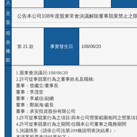
人
主
 公告本公司108年度股東常會決議解除董事競業禁止之
旨
符
合
第 21 款
事實發生日
108/06/20
條
款
1.股東會決議日:108/06/20

2.許可從事競業行為之董事姓名及職稱:

董事：曾繼立/董事長

董事：李茂堂

董事：李威信/副總

董事：鄭振海/處長

董事：承安投資股份有限公司

3.許可從事競業行為之項目:與本公司營業範圍相同之營業項目
4.許可從事競業行為之期間:任職本公司董事之職務期間

5.決議情形（請依公司法第209條說明表決結果）:

本議案投票表決結果如下：
