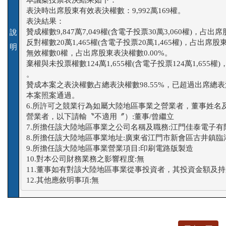
表決時出席股東有效表決權數：9,992萬169權。

表決結果：

贊成權數9,847萬7,049權(含電子投票30萬3,060權)，占出席
說
反對權數20萬1,465權(含電子投票20萬1,465權)，占出席股東
明
無效權數0權，占出席股東表決權數0.00%。

棄權與未投票權數124萬1,655權(含電子投票124萬1,655權)
。

贊成本案之表決權數占總表決權數98.55%，已超過出席總表決
本案照案通過。

6.所許可之競業行為如屬大陸地區事業之營業者，董事姓名
營業者，以下請輸〝不適用〞）:董事/曾繼立

7.所擔任該大陸地區事業之公司名稱及職務:江門佳泰電子有限
8.所擔任該大陸地區事業地址:廣東省江門市新會區古井鎮臨港
9.所擔任該大陸地區事業營業項目:印刷電路版製造

10.對本公司財務業務之影響程度:無

11.董事如有對該大陸地區事業從事投資者，其投資金額及持股
12.其他應敘明事項:無