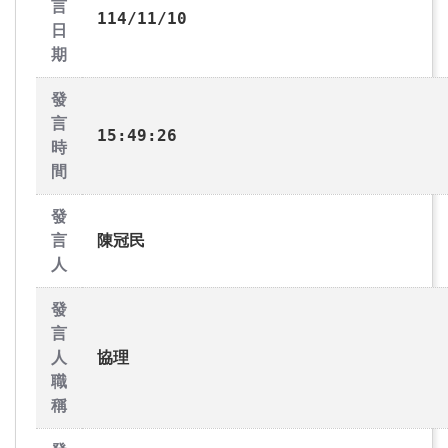
言
114/11/10
日
期
發
言
15:49:26
時
間
發
言
陳冠民
人
發
言
人
協理
職
稱