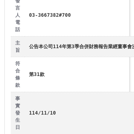
發
言
人
03-3667382#700
電
話
主
公告本公司114年第3季合併財務報告業經董事會
旨
符
合
第31款
條
款
事
實
發
114/11/10
生
日