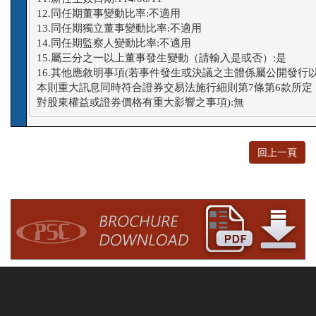
12.同任期董事變動比率:不適用

13.同任期獨立董事變動比率:不適用

14.同任期監察人變動比率:不適用

15.屬三分之一以上董事發生變動（請輸入是或否）:是

16.其他應敘明事項(若事件發生或決議之主體係屬公開發行以
本則重大訊息同時符合證券交易法施行細則第7條第6款所定

對股東權益或證券價格有重大影響之事項):無
回上一頁